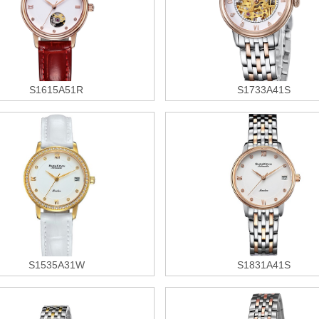
S1615A51R
S1733A41S
S1535A31W
S1831A41S