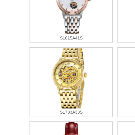
S1615A41S
S1733A33S